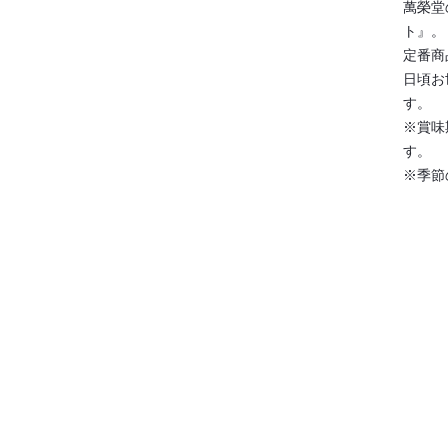
萬榮堂
ト』。
定番商
日頃お
す。
※賞味
す。
※季節