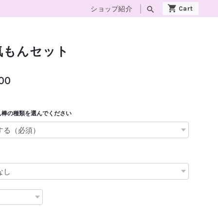
ショップ紹介
search
気もんセット
300
ん棒の種類を選んでください