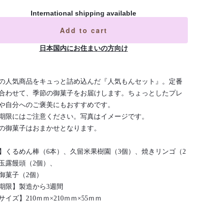
International shipping available
Add to cart
日本国内にお住まいの方向け
の人気商品をキュっと詰め込んだ『人気もんセット』。定番
合わせて、季節の御菓子をお届けします。ちょっとしたプレ
や自分へのご褒美にもおすすめです。
期限にはご注意ください。写真はイメージです。
の御菓子はおまかせとなります。
】くるめん棒（6本）、久留米果樹園（3個）、焼きリンゴ（2
玉露饅頭（2個）、
御菓子（2個）
期限】製造から3週間
イズ】210ｍｍ×210ｍｍ×55ｍｍ