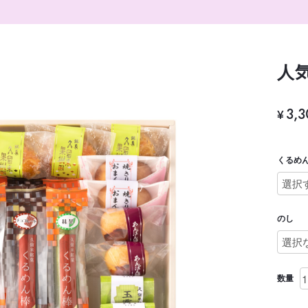
人
3,
¥
くるめ
のし
数量