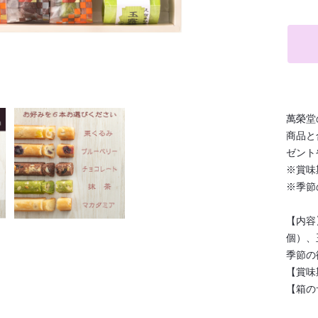
萬榮堂
商品と
ゼント
※賞味
※季節
【内容
個）、
季節の
【賞味
【箱のサ