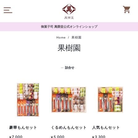
御菓子司 萬榮堂公式オンラインショップ
Home
果樹園
果樹園
詰合せ
豪華もんセット
くるめんもんセット
人気もんセット
¥7,000
¥5,000
¥3,300