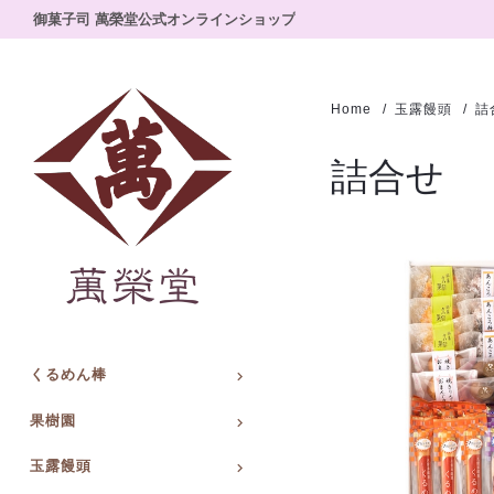
御菓子司 萬榮堂公式オンラインショップ
Home
玉露饅頭
詰
詰合せ
くるめん棒
果樹園
玉露饅頭