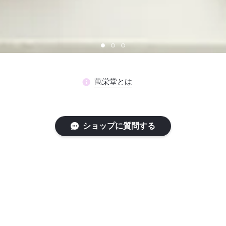
萬栄堂とは
Collections
ショップに質問する
マカダミア
抹茶