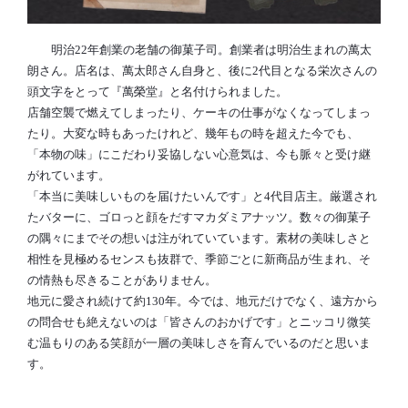
明治22年創業の老舗の御菓子司。創業者は明治生まれの萬太
朗さん。店名は、萬太郎さん自身と、後に2代目となる栄次さんの
頭文字をとって『萬榮堂』と名付けられました。
店舗空襲で燃えてしまったり、ケーキの仕事がなくなってしまっ
たり。大変な時もあったけれど、幾年もの時を超えた今でも、
「本物の味」にこだわり妥協しない心意気は、今も脈々と受け継
がれています。
「本当に美味しいものを届けたいんです」と4代目店主。厳選され
たバターに、ゴロっと顔をだすマカダミアナッツ。数々の御菓子
の隅々にまでその想いは注がれていています。素材の美味しさと
相性を見極めるセンスも抜群で、季節ごとに新商品が生まれ、そ
の情熱も尽きることがありません。
地元に愛され続けて約130年。今では、地元だけでなく、遠方から
の問合せも絶えないのは「皆さんのおかげです」とニッコリ微笑
む温もりのある笑顔が一層の美味しさを育んでいるのだと思いま
す。